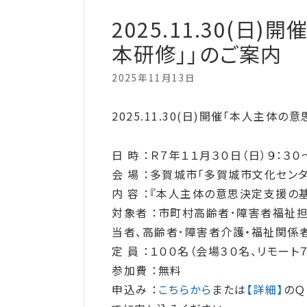
2025.11.30(
本研修」」のご案内
2025年11月13日
2025.11.30(日)開催「本人主体
日 時 ：Ｒ７年１１月３０日（日）９：３０
会 場 ：多賀城市「多賀城市文化セン
内 容 ：『本人主体の意思決定支援の
対象者 ：市町村高齢者･障害者福祉
当者、高齢者･障害者介護・福祉関係
定 員 ：１００名（会場３０名、リモート
参加費 ：無料
申込み ：
こちらから
または
【詳細】
のＱ