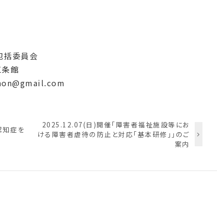
包括委員会
三条館
n@gmail.com
2025.12.07(日)開催「障害者福祉施設等にお
の認知症を
ける障害者虐待の防止と対応「基本研修」」のご
案内