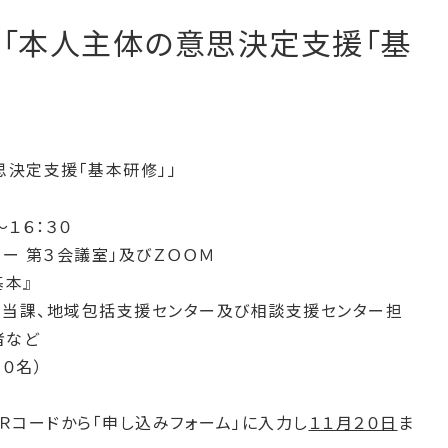
日)開催「本人主体の意思決定支援「基
の意思決定支援「基本研修」」
～１６：３０
ター 第３会議室」及びＺＯＯＭ
基本』
担当課、地域包括支援センター及び相談支援センター担
者など
７０名）
Ｒコードから「申し込みフォーム」に入力し
１１月２０日
ま