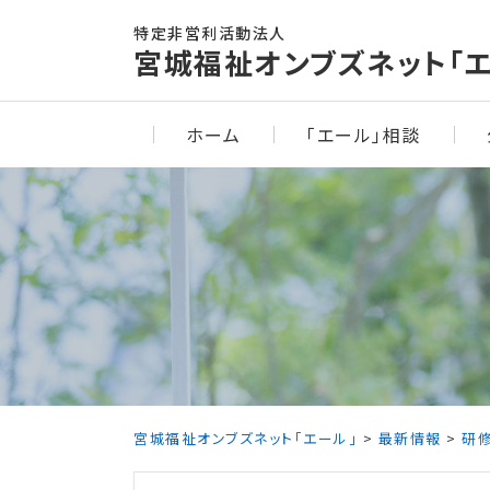
Skip
特定非営利活動法人
to
宮城福祉オンブズネット「エ
content
ホーム
「エール」相談
宮城福祉オンブズネット「エール」
>
最新情報
>
研